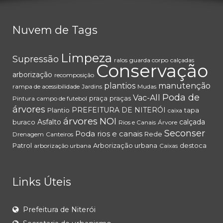
Nuvem de Tags
Limpeza
Supressão
ralos
guarda corpo
calçadas
Conservação
arborização
recomposição
plantios
manutenção
rampa de acessibilidade
Jardins
Mudas
Poda de
Vac-All
praça
praças
Pintura
campo de futebol
árvores
PREFEITURA DE NITERÓI
Plantio
tapa
caixa
árvores
NOI
Asfalto
calçada
buraco
Rios e Canais
Árvore
Seconser
Poda
rios e canais
Rede
Drenagem
Canteiros
Patrol
Arborização urbana
destoca
arborização urbana
Caixas
Links Úteis
Prefeitura de Niterói