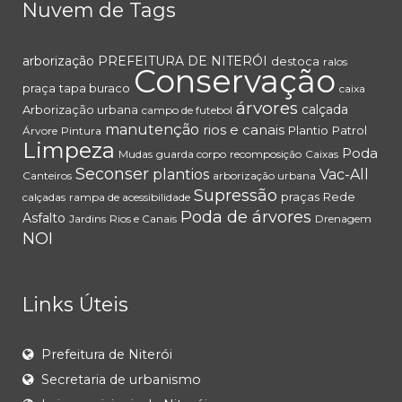
Nuvem de Tags
arborização
PREFEITURA DE NITERÓI
destoca
ralos
Conservação
praça
tapa buraco
caixa
árvores
calçada
Arborização urbana
campo de futebol
manutenção
rios e canais
Plantio
Patrol
Árvore
Pintura
Limpeza
Poda
Mudas
guarda corpo
recomposição
Caixas
Seconser
plantios
Vac-All
Canteiros
arborização urbana
Supressão
praças
Rede
calçadas
rampa de acessibilidade
Poda de árvores
Asfalto
Jardins
Rios e Canais
Drenagem
NOI
Links Úteis
Prefeitura de Niterói
Secretaria de urbanismo