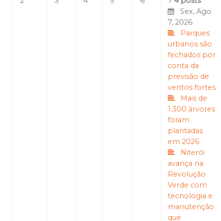
2
3
4
5
6
7
4 posts
Sex, Ago
7, 2026
Parques
urbanos são
fechados por
conta da
previsão de
ventos fortes
Mais de
1.300 árvores
foram
plantadas
em 2026
Niterói
avança na
Revolução
Verde com
tecnologia e
manutenção
que