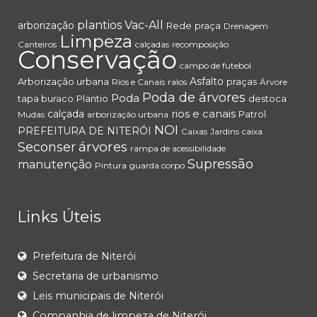
plantios
Vac-All
arborização
Rede
praça
Drenagem
Limpeza
Canteiros
calçadas
recomposição
Conservação
campo de futebol
Asfalto
Arborização urbana
praças
Rios e Canais
ralos
Árvore
Poda de árvores
Poda
tapa buraco
Plantio
destoca
rios e canais
calçada
Patrol
Mudas
arborização urbana
NOI
PREFEITURA DE NITERÓI
Caixas
Jardins
caixa
árvores
Seconser
rampa de acessibilidade
Supressão
manutenção
Pintura
guarda corpo
Links Úteis
Prefeitura de Niterói
Secretaria de urbanismo
Leis municipais de Niterói
Companhia de limpeza de Niterói