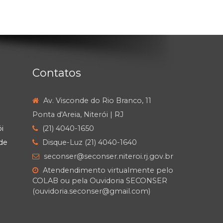
Contatos
Av. Visconde do Rio Branco, 11
Ponta d'Areia, Niterói | RJ
i
(21) 4040-1650
de
Disque-Luz (21) 4040-1640
seconser@seconser.niteroi.rj.gov.br
Atendendimento virtualmente pelo
COLAB ou pela Ouvidoria SECONSER
(ouvidoria.seconser@gmail.com)