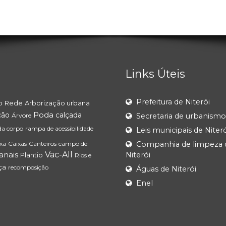
Links Úteis
Prefeitura de Niterói
o
Rede
Arborização urbana
Poda
ção
calçada
Árvore
Secretaria de urbanismo
da corpo
rampa de acessibilidade
Leis municipais de Niteró
ixa
Caixas
Canteiros
campo de
Companhia de limpeza 
canais
Vac-All
Niterói
Plantio
Rios e
ça
recomposição
Águas de Niterói
Enel