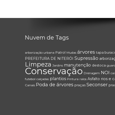
Nuvem de Tags
árvores
Patrol
tapa burac
arborização urbana
Mudas
Supressão
PREFEITURA DE NITERÓI
arboriza
Limpeza
manutenção
destoca
Jardins
guar
Conservação
NOI
Drenagem
ca
plantios
rios e 
Asfalto
futebol
calçadas
Pintura
ralos
Poda de árvores
Seconser
praças
pra
Canais