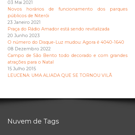
03 Mai 2021
Novos horários de funcionamento dos parques
públicos de Niterói
23 Janeiro 2021
Praça do Rádio Amador está sendo revitalizada
20 Junho 2023
O número do Disque-Luz mudou: Agora é 4040-1640
08 Dezembro 2022
Campo de São Bento todo decorado e com grandes
atrações para o Natal
15 Julho 2015
LEUCENA: UMA ALIADA QUE SE TORNOU VILÃ
Nuvem de Tags