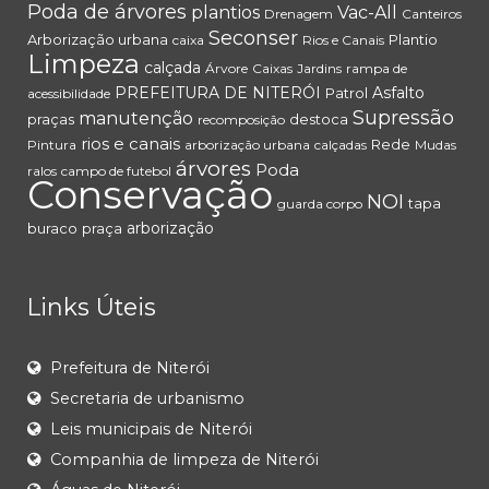
Poda de árvores
plantios
Vac-All
Drenagem
Canteiros
Seconser
Arborização urbana
Plantio
caixa
Rios e Canais
Limpeza
calçada
Árvore
Caixas
Jardins
rampa de
PREFEITURA DE NITERÓI
Asfalto
Patrol
acessibilidade
Supressão
manutenção
praças
destoca
recomposição
rios e canais
Rede
Pintura
arborização urbana
calçadas
Mudas
árvores
Poda
ralos
campo de futebol
Conservação
NOI
tapa
guarda corpo
arborização
buraco
praça
Links Úteis
Prefeitura de Niterói
Secretaria de urbanismo
Leis municipais de Niterói
Companhia de limpeza de Niterói