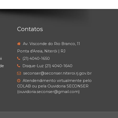
Contatos
Av. Visconde do Rio Branco, 11
Ponta d'Areia, Niterói | RJ
i
(21) 4040-1650
de
Disque-Luz (21) 4040-1640
seconser@seconser.niteroi.rj.gov.br
Atendendimento virtualmente pelo
COLAB ou pela Ouvidoria SECONSER
(ouvidoria.seconser@gmail.com)