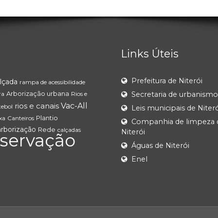
Links Úteis
Prefeitura de Niterói
lçada
rampa de acessibilidade
Arborização urbana
ra
Rios e
Secretaria de urbanismo
rios e canais
Vac-All
tebol
Leis municipais de Niteró
Plantio
xa
Canteiros
Companhia de limpeza 
arborização
Rede
calçadas
Niterói
servação
Águas de Niterói
Enel