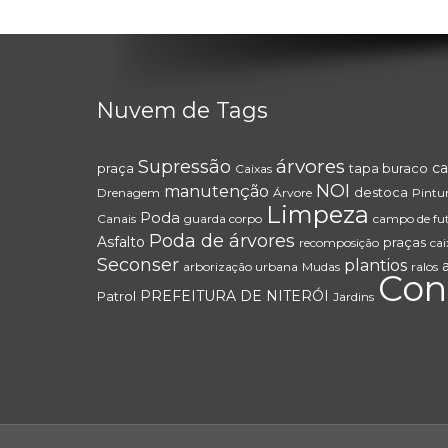
Nuvem de Tags
árvores
Supressão
ca
praça
tapa buraco
Caixas
NOI
manutenção
destoca
Drenagem
Árvore
Pintu
Limpeza
Poda
Canais
guarda corpo
campo de fu
Poda de árvores
Asfalto
praças
recomposição
cai
Seconser
plantios
arborização urbana
Mudas
ralos
Con
PREFEITURA DE NITERÓI
Patrol
Jardins