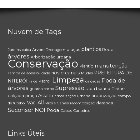
Nuvem de Tags
plantios
praças
Rede
Jardins
caixa
Árvore
Drenagem
árvores
Arborização urbana
Conservação
manutenção
Plantio
rios e canais
PREFEITURA DE
rampa de acessibilidade
Mudas
Limpeza
Poda de
NITERÓI
Patrol
ralos
calçadas
árvores
Supressão
tapa buraco
guarda corpo
Pintura
calçada
Asfalto
arborização
praça
arborização urbana
campo
Vac-All
destoca
de futebol
Rios e Canais
recomposição
Seconser
NOI
Poda
Caixas
Canteiros
Links Úteis