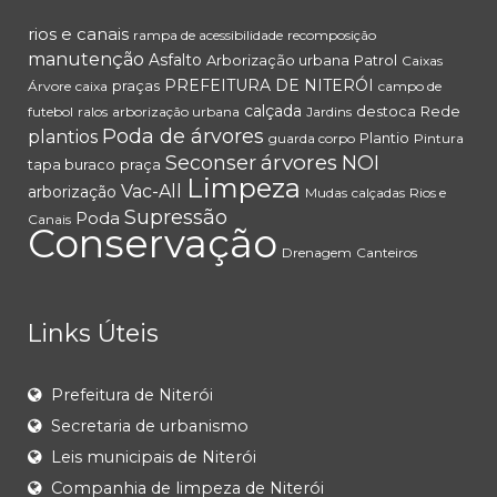
rios e canais
rampa de acessibilidade
recomposição
manutenção
Asfalto
Arborização urbana
Patrol
Caixas
PREFEITURA DE NITERÓI
praças
Árvore
caixa
campo de
calçada
destoca
Rede
futebol
ralos
arborização urbana
Jardins
Poda de árvores
plantios
Plantio
guarda corpo
Pintura
árvores
Seconser
NOI
tapa buraco
praça
Limpeza
Vac-All
arborização
Mudas
calçadas
Rios e
Supressão
Poda
Canais
Conservação
Drenagem
Canteiros
Links Úteis
Prefeitura de Niterói
Secretaria de urbanismo
Leis municipais de Niterói
Companhia de limpeza de Niterói