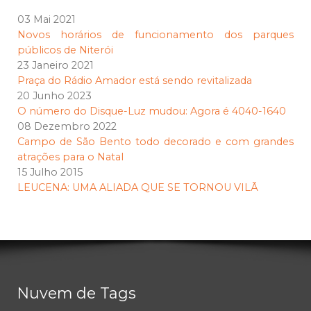
03 Mai 2021
Novos horários de funcionamento dos parques
públicos de Niterói
23 Janeiro 2021
Praça do Rádio Amador está sendo revitalizada
20 Junho 2023
O número do Disque-Luz mudou: Agora é 4040-1640
08 Dezembro 2022
Campo de São Bento todo decorado e com grandes
atrações para o Natal
15 Julho 2015
LEUCENA: UMA ALIADA QUE SE TORNOU VILÃ
Nuvem de Tags