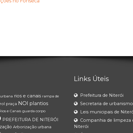
 ações no Fonseca
Links Úteis
Prefeitura de Niterói
rios e canais
 urbana
rampa de
NOI
plantios
Secretaria de urbanismo
rol
praça
Rios e Canais
guarda corpo
Leis municipais de Niteró
o
PREFEITURA DE NITERÓI
Companhia de limpeza 
Niterói
ização
Arborização urbana