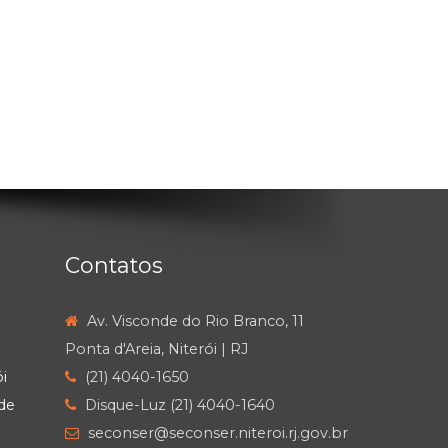
Contatos
Av. Visconde do Rio Branco, 11
Ponta d'Areia, Niterói | RJ
i
(21) 4040-1650
de
Disque-Luz (21) 4040-1640
seconser@seconser.niteroi.rj.gov.br