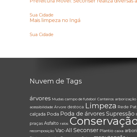
Prefeitura Móvel: Seconser realiza diversas
Sua Cidade
Mais limpeza no Ingá
Sua Cidade
Nuvem de Tags
árvores
Mudas
campo de futebol
Canteiros
arborização
Limpeza
destoca
Rede
Pat
acessibilidade
Árvore
Poda de árvores
Supressão
Poda
calçada
Conservaçã
Asfalto
praças
ralos
Seconser
Vac-All
arbor
Plantio
recomposição
caixa