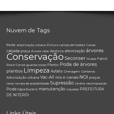
Nuvem de Tags
Rede
arborização urbana
Pintura
campo de futebol
Caixas
árvores
calçada
arborização
praça
destoca
Árvore
ralos
Conservação
Seconser
Patrol
Mudas
Poda de árvores
Plantio
Rios e Canais
guarda corpo
Limpeza
plantios
Asfalto
Drenagem
Canteiros
NOI
Vac-All
rios e canais
Arborização urbana
praças
Supressão
caixa
rampa de acessibilidade
Jardins
recomposição
Poda
manutenção
PREFEITURA
tapa buraco
calçadas
DE NITERÓI
Links Úteis