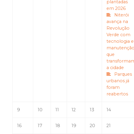
plantadas
em 2026
Niterói
avança na
Revolução
Verde com
tecnologia e
manutençã
que
transforma
a cidade
Parques
urbanos já
foram
reabertos
9
10
11
12
13
14
16
17
18
19
20
21