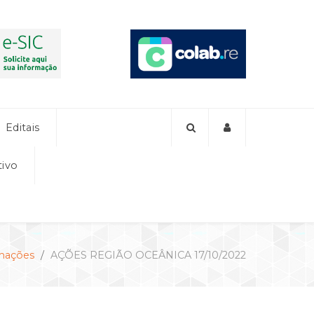
Editais
tivo
mações
AÇÕES REGIÃO OCEÂNICA 17/10/2022