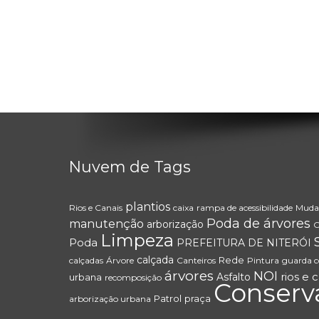
Nuvem de Tags
plantios
Rios e Canais
caixa
rampa de acessibilidade
Muda
Poda de árvores
manutenção
arborização
C
Limpeza
Poda
PREFEITURA DE NITERÓI
calçada
Rede
calçadas
Árvore
Canteiros
Pintura
guarda c
árvores
NOI
rios e 
Asfalto
urbana
recomposição
Conserv
Patrol
praça
arborização urbana