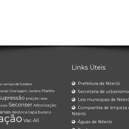
Links Úteis
Prefeitura de Niterói
s
campo de futebol
Plantio
aixas
Drenagem
Jardins
Secretaria de urbanismo
Supressão
praças
ralos
Leis municipais de Niteró
Seconser
Arborização
orpo
Companhia de limpeza 
canais
destoca
tapa buraco
Niterói
ação
Vac-All
Águas de Niterói