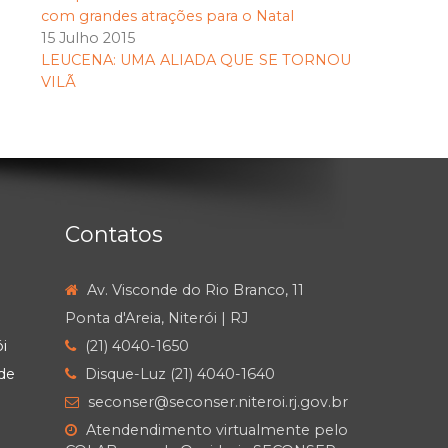
com grandes atrações para o Natal
15 Julho 2015
LEUCENA: UMA ALIADA QUE SE TORNOU
VILÃ
Contatos
Av. Visconde do Rio Branco, 11
Ponta d'Areia, Niterói | RJ
i
(21) 4040-1650
de
Disque-Luz (21) 4040-1640
seconser@seconser.niteroi.rj.gov.br
Atendendimento virtualmente pelo