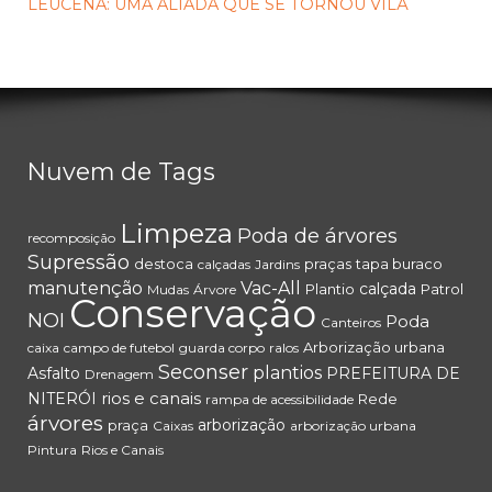
LEUCENA: UMA ALIADA QUE SE TORNOU VILÃ
Nuvem de Tags
Limpeza
Poda de árvores
recomposição
Supressão
destoca
praças
tapa buraco
calçadas
Jardins
manutenção
Vac-All
calçada
Plantio
Patrol
Mudas
Árvore
Conservação
NOI
Poda
Canteiros
Arborização urbana
caixa
campo de futebol
guarda corpo
ralos
Seconser
plantios
Asfalto
PREFEITURA DE
Drenagem
rios e canais
NITERÓI
Rede
rampa de acessibilidade
árvores
arborização
praça
Caixas
arborização urbana
Pintura
Rios e Canais