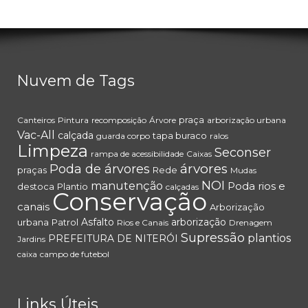
Nuvem de Tags
praça
Canteiros
Pintura
recomposição
Árvore
arborização urbana
Vac-All
calçada
tapa buraco
guarda corpo
ralos
Limpeza
Seconser
rampa de acessibilidade
Caixas
árvores
Poda de árvores
praças
Rede
Mudas
NOI
manutenção
Poda
rios e
destoca
Plantio
calçadas
Conservação
canais
Arborização
Asfalto
arborização
urbana
Patrol
Rios e Canais
Drenagem
Supressão
plantios
PREFEITURA DE NITERÓI
Jardins
caixa
campo de futebol
Links Úteis