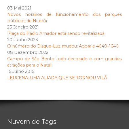
03 Mai 2021
Novos horários de funcionamento dos parques
públicos de Niterói
23 Janeiro 2021
Praça do Rádio Amador está sendo revitalizada
20 Junho 2023
O número do Disque-Luz mudou: Agora é 4040-1640
08 Dezembro 2022
Campo de São Bento todo decorado e com grandes
atrações para o Natal
15 Julho 2015
LEUCENA: UMA ALIADA QUE SE TORNOU VILÃ
Nuvem de Tags