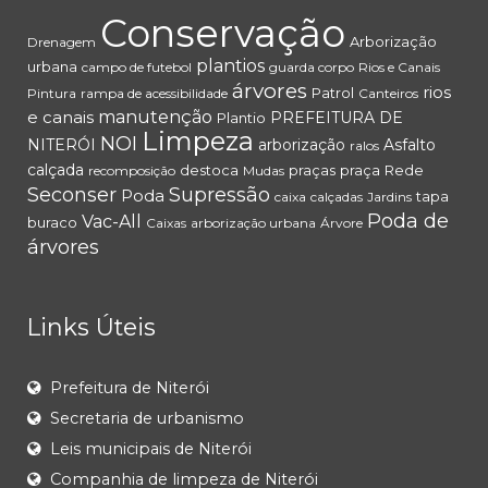
Conservação
Arborização
Drenagem
plantios
urbana
campo de futebol
guarda corpo
Rios e Canais
árvores
rios
Patrol
Pintura
rampa de acessibilidade
Canteiros
e canais
manutenção
PREFEITURA DE
Plantio
Limpeza
NOI
NITERÓI
arborização
Asfalto
ralos
calçada
destoca
praças
praça
Rede
recomposição
Mudas
Seconser
Supressão
Poda
tapa
caixa
calçadas
Jardins
Poda de
Vac-All
buraco
Caixas
arborização urbana
Árvore
árvores
Links Úteis
Prefeitura de Niterói
Secretaria de urbanismo
Leis municipais de Niterói
Companhia de limpeza de Niterói