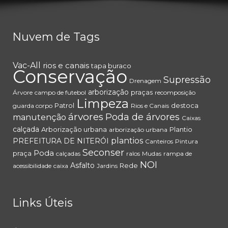
Nuvem de Tags
Vac-All
rios e canais
tapa buraco
Conservação
Supressão
Drenagem
arborização
praças
Árvore
campo de futebol
recomposição
Limpeza
Patrol
destoca
guarda corpo
Rios e Canais
árvores
Poda de árvores
manutenção
Caixas
calçada
Arborização urbana
Plantio
arborização urbana
plantios
PREFEITURA DE NITERÓI
Canteiros
Pintura
Seconser
Poda
praça
calçadas
ralos
Mudas
rampa de
NOI
Asfalto
Rede
acessibilidade
caixa
Jardins
Links Úteis