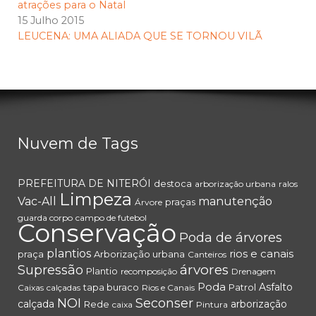
atrações para o Natal
15 Julho 2015
LEUCENA: UMA ALIADA QUE SE TORNOU VILÃ
Nuvem de Tags
PREFEITURA DE NITERÓI
destoca
arborização urbana
ralos
Limpeza
Vac-All
manutenção
praças
Árvore
guarda corpo
campo de futebol
Conservação
Poda de árvores
plantios
rios e canais
praça
Arborização urbana
Canteiros
árvores
Supressão
Plantio
recomposição
Drenagem
Poda
Asfalto
tapa buraco
Patrol
Caixas
calçadas
Rios e Canais
NOI
Seconser
calçada
arborização
Rede
caixa
Pintura