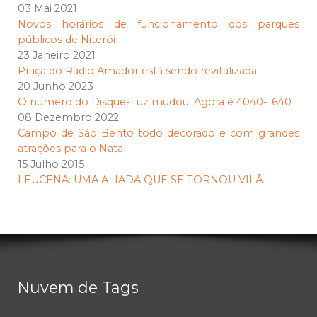
03 Mai 2021
Novos horários de funcionamento dos parques
públicos de Niterói
23 Janeiro 2021
Praça do Rádio Amador está sendo revitalizada
20 Junho 2023
O número do Disque-Luz mudou: Agora é 4040-1640
08 Dezembro 2022
Campo de São Bento todo decorado e com grandes
atrações para o Natal
15 Julho 2015
LEUCENA: UMA ALIADA QUE SE TORNOU VILÃ
Nuvem de Tags