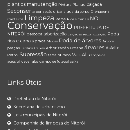
plantios
manutenção
calçada
Plantio
Pintura
Seconser
arborização urbana
guarda corpo
Drenagem
Limpeza
NOI
Rede
Canteiros
Rios e Canais
Conservação
PREFEITURA DE
Poda
NITERÓI
arborização
destoca
calçadas
recomposição
Poda de árvores
rios e canais
praça
Mudas
Árvore
árvores
Asfalto
praças
Arborização urbana
Jardins
Caixas
Supressão
Vac-All
Patrol
tapa buraco
rampa de
acessibilidade
ralos
campo de futebol
caixa
Links Úteis
Prefeitura de Niterói
Secretaria de urbanismo
Leis municipais de Niterói
Companhia de limpeza de Niterói