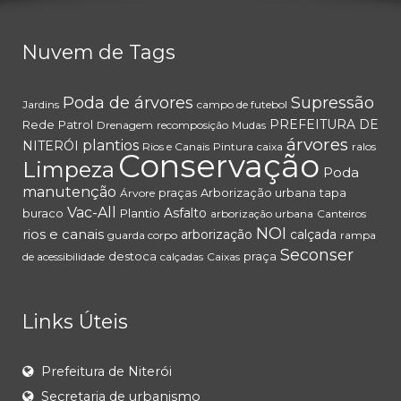
Nuvem de Tags
Poda de árvores
Supressão
Jardins
campo de futebol
PREFEITURA DE
Rede
Patrol
Drenagem
recomposição
Mudas
árvores
plantios
NITERÓI
Rios e Canais
Pintura
caixa
ralos
Conservação
Limpeza
Poda
manutenção
praças
Arborização urbana
tapa
Árvore
Vac-All
Asfalto
buraco
Plantio
arborização urbana
Canteiros
NOI
rios e canais
arborização
calçada
guarda corpo
rampa
Seconser
destoca
praça
de acessibilidade
calçadas
Caixas
Links Úteis
Prefeitura de Niterói
Secretaria de urbanismo