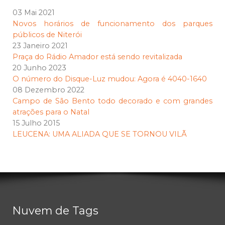
03 Mai 2021
Novos horários de funcionamento dos parques
públicos de Niterói
23 Janeiro 2021
Praça do Rádio Amador está sendo revitalizada
20 Junho 2023
O número do Disque-Luz mudou: Agora é 4040-1640
08 Dezembro 2022
Campo de São Bento todo decorado e com grandes
atrações para o Natal
15 Julho 2015
LEUCENA: UMA ALIADA QUE SE TORNOU VILÃ
Nuvem de Tags