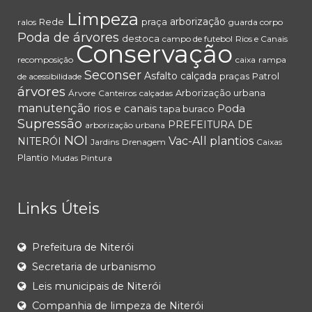
Limpeza
arborização
Rede
praça
ralos
guarda corpo
Poda de árvores
destoca
campo de futebol
Rios e Canais
Conservação
recomposição
caixa
rampa
Seconser
Asfalto
calçada
praças
Patrol
de acessibilidade
árvores
Arborização urbana
Árvore
Canteiros
calçadas
manutenção
rios e canais
Poda
tapa buraco
Supressão
PREFEITURA DE
arborização urbana
NOI
Vac-All
plantios
NITERÓI
Jardins
Drenagem
Caixas
Plantio
Mudas
Pintura
Links Úteis
Prefeitura de Niterói
Secretaria de urbanismo
Leis municipais de Niterói
Companhia de limpeza de Niterói