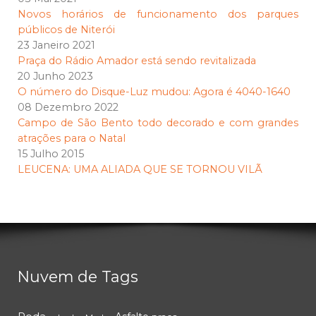
Novos horários de funcionamento dos parques
públicos de Niterói
23 Janeiro 2021
Praça do Rádio Amador está sendo revitalizada
20 Junho 2023
O número do Disque-Luz mudou: Agora é 4040-1640
08 Dezembro 2022
Campo de São Bento todo decorado e com grandes
atrações para o Natal
15 Julho 2015
LEUCENA: UMA ALIADA QUE SE TORNOU VILÃ
Nuvem de Tags