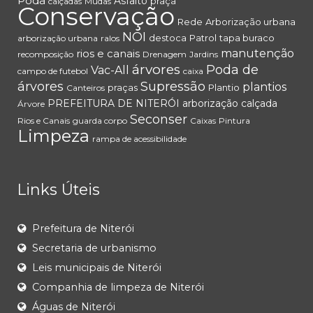
Poda
Asfalto
praça
calçadas
Mudas
Conservação
Rede
Arborização urbana
NOI
destoca
Patrol
tapa buraco
arborização urbana
ralos
rios e canais
manutenção
recomposição
Drenagem
Jardins
árvores
Poda de
Vac-All
campo de futebol
caixa
árvores
Supressão
plantios
praças
Plantio
Canteiros
PREFEITURA DE NITERÓI
arborização
calçada
Árvore
Seconser
Rios e Canais
guarda corpo
Caixas
Pintura
Limpeza
rampa de acessibilidade
Links Úteis
Prefeitura de Niterói
Secretaria de urbanismo
Leis municipais de Niterói
Companhia de limpeza de Niterói
Águas de Niterói