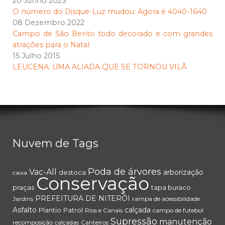
20 Junho 2023
O número do Disque-Luz mudou: Agora é 4040-1640
08 Dezembro 2022
Campo de São Bento todo decorado e com grandes
atrações para o Natal
15 Julho 2015
LEUCENA: UMA ALIADA QUE SE TORNOU VILÃ
Nuvem de Tags
Poda de árvores
Vac-All
arborização
destoca
caixa
Conservação
praças
tapa buraco
PREFEITURA DE NITERÓI
Jardins
rampa de acessibilidade
Asfalto
calçada
Plantio
Patrol
Rios e Canais
campo de futebol
Supressão
manutenção
recomposição
calçadas
Canteiros