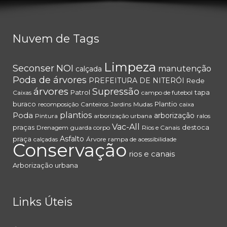
Nuvem de Tags
Limpeza
Seconser
NOI
manutenção
calçada
Poda de árvores
PREFEITURA DE NITERÓI
Rede
árvores
Supressão
Patrol
tapa
Caixas
campo de futebol
buraco
Plantio
recomposição
Canteiros
Jardins
Mudas
caixa
Poda
plantios
arborização
Pintura
arborização urbana
ralos
Vac-All
praças
destoca
Drenagem
guarda corpo
Rios e Canais
Asfalto
praça
calçadas
Árvore
rampa de acessibilidade
Conservação
rios e canais
Arborização urbana
Links Úteis