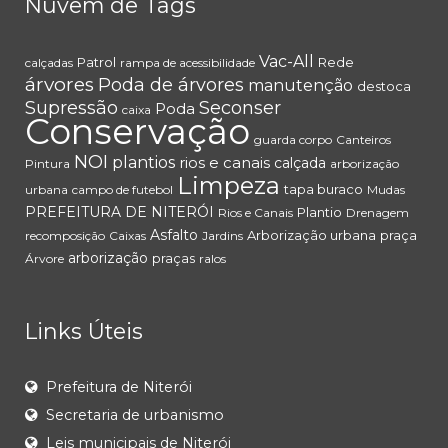
Nuvem de Tags
Vac-All
Patrol
Rede
calçadas
rampa de acessibilidade
árvores
Poda de árvores
manutenção
destoca
Supressão
Seconser
Poda
caixa
Conservação
guarda corpo
Canteiros
NOI
plantios
rios e canais
calçada
Pintura
arborização
Limpeza
tapa buraco
urbana
campo de futebol
Mudas
PREFEITURA DE NITERÓI
Plantio
Rios e Canais
Drenagem
Asfalto
Arborização urbana
praça
recomposição
Caixas
Jardins
arborização
praças
Árvore
ralos
Links Úteis
Prefeitura de Niterói
Secretaria de urbanismo
Leis municipais de Niterói