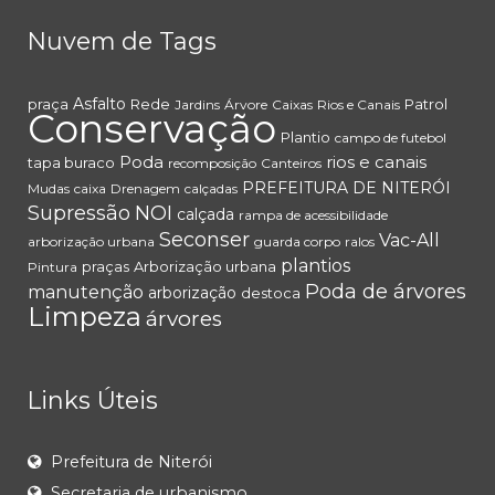
Nuvem de Tags
Asfalto
praça
Rede
Patrol
Jardins
Árvore
Caixas
Rios e Canais
Conservação
Plantio
campo de futebol
Poda
rios e canais
tapa buraco
recomposição
Canteiros
PREFEITURA DE NITERÓI
Mudas
caixa
Drenagem
calçadas
Supressão
NOI
calçada
rampa de acessibilidade
Seconser
Vac-All
arborização urbana
guarda corpo
ralos
plantios
praças
Arborização urbana
Pintura
Poda de árvores
manutenção
arborização
destoca
Limpeza
árvores
Links Úteis
Prefeitura de Niterói
Secretaria de urbanismo