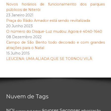
Novos horários de funcionamento dos parques
públicos de Niterói
23 Janeiro 2021
Praça do Rádio Amador está sendo revitalizada
20 Junho 2023
O número do Disque-Luz mudou: Agora é 4040-1640
08 Dezembro 2022
Campo de São Bento todo decorado e com grandes
atrações para o Natal
15 Julho 2015
LEUCENA: UMA ALIADA QUE SE TORNOU VILÃ
Nuvem de Tags
árvores
NOI
Seconser
arborização
campo de futebol