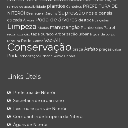
plantios
PREFEITURA DE
rampa de acessibilidade
Canteiros
Supressão
rios e canais
NITERÓI
Drenagem
Jardins
Poda de árvores
calçada
destoca
Árvore
calçadas
Limpeza
manutenção
Plantio
Patrol
Mudas
ralos
tapa buraco
Arborização urbana
recomposição
guarda corpo
Vac-All
Rede
Pintura
Caixas
Conservação
Asfalto
praça
praças
caixa
Poda
arborização urbana
Rios e Canais
Links Úteis
Prefeitura de Niterói
Secretaria de urbanismo
Leis municipais de Niterói
Companhia de limpeza de Niterói
Águas de Niterói