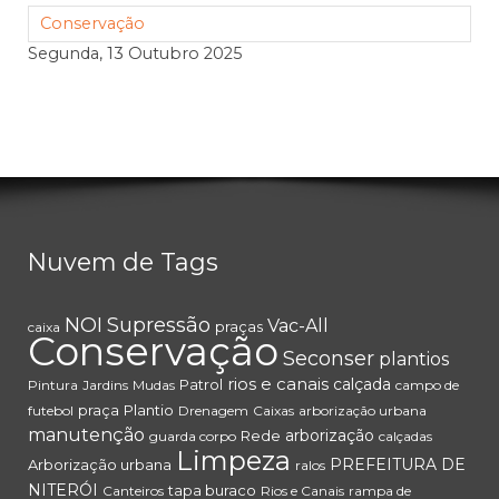
Conservação
Segunda, 13 Outubro 2025
Nuvem de Tags
NOI
Supressão
Vac-All
praças
caixa
Conservação
Seconser
plantios
rios e canais
calçada
Patrol
Pintura
Jardins
Mudas
campo de
praça
Plantio
futebol
Drenagem
Caixas
arborização urbana
manutenção
arborização
Rede
guarda corpo
calçadas
Limpeza
PREFEITURA DE
Arborização urbana
ralos
NITERÓI
tapa buraco
Canteiros
Rios e Canais
rampa de