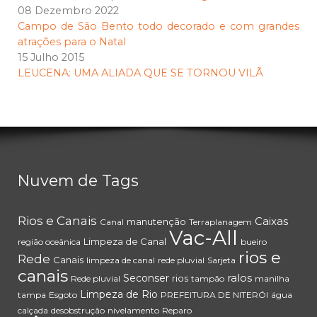
08 Dezembro 2022
Campo de São Bento todo decorado e com grandes
atrações para o Natal
15 Julho 2015
LEUCENA: UMA ALIADA QUE SE TORNOU VILÃ
Nuvem de Tags
Rios e Canais
Caixas
manutenção
Canal
Terraplanagem
Vac-All
Limpeza de Canal
região oceânica
bueiro
rios e
Rede
Canais
limpeza de canal
rede pluvial
Sarjeta
canais
ralos
Seconser
rios
Rede pluvial
tampão
manilha
Limpeza de Rio
tampa
Esgoto
PREFEITURA DE NITERÓI
água
calçada
desobstrução
nivelamento
Reparo