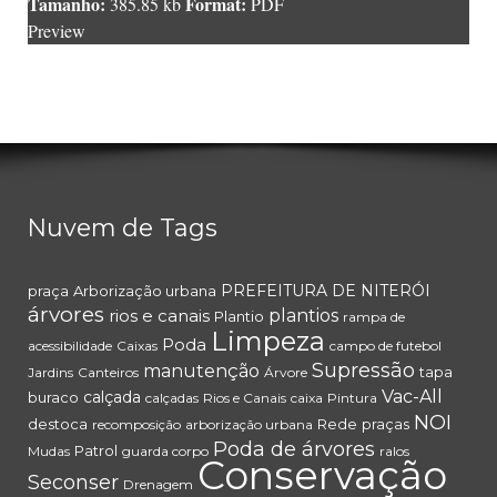
Tamanho:
Format:
385.85 kb
PDF
Preview
Nuvem de Tags
PREFEITURA DE NITERÓI
praça
Arborização urbana
árvores
rios e canais
plantios
Plantio
rampa de
Limpeza
Poda
acessibilidade
Caixas
campo de futebol
Supressão
manutenção
tapa
Jardins
Canteiros
Árvore
Vac-All
calçada
buraco
calçadas
Rios e Canais
caixa
Pintura
NOI
destoca
Rede
praças
recomposição
arborização urbana
Poda de árvores
Patrol
Mudas
guarda corpo
ralos
Conservação
Seconser
Drenagem